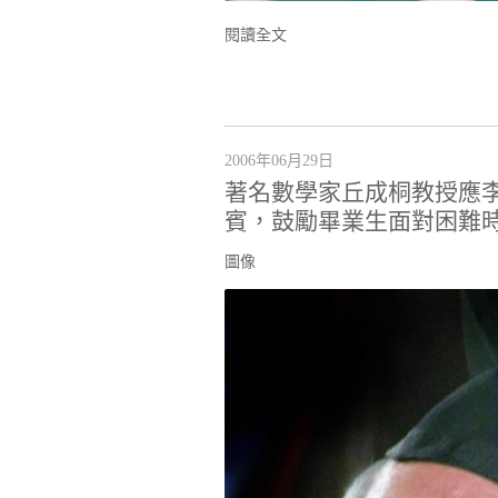
閱讀全文
2006年06月29日
著名數學家丘成桐教授應
賓，鼓勵畢業生面對困難
圖像