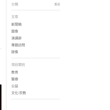
分類
重設
文章
新聞稿
圖像
演講辭
專題訪問
錄像
項目類別
教育
醫療
公益
文化/宗教