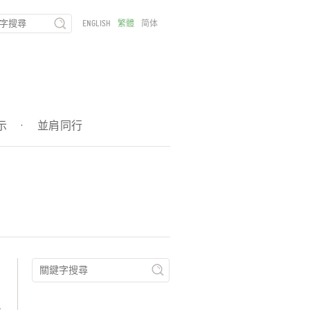
ENGLISH
繁體
简体
示
·
並肩同行
、