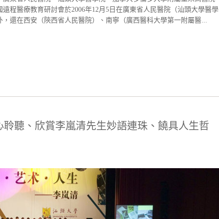
遠程醫療教育研討會於2006年12月5日在廣東省人民醫院（汕頭大學醫學
，還在西安（陝西省人民醫院）、南寧（廣西醫科大學第一附屬醫...
專心聆聽、欣賞李嵐清先生妙語連珠、饒具人生哲