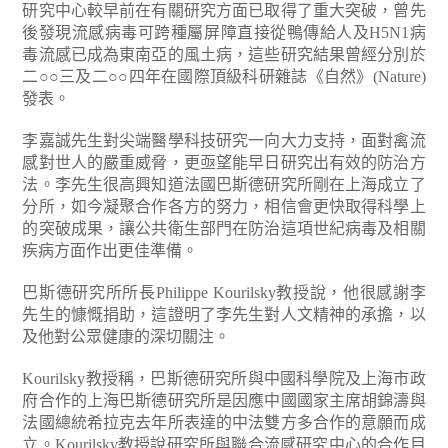
研究中心較早前在有關研究方面已取得了重大突破，曾先
後發現流感病毒可跨種屬屏障直接從鴨傳給人及H5N1病
毒流感已成為東南亞的風土病，這些研究結果曾經分別於
二○○三及二○○四年在國際頂級科研雜誌《自然》(Nature)
發表。
李嘉誠先生對尖端醫學科技研究一向大力支持，面對禽流
感對世人的嚴重威脅，更亟望能早日研究出有效的防治方
法。李先生很高興知道法國巴斯德研究所剛在上海成立了
分所，如今凝聚合作各方的努力，相信會更快取得科學上
的突破成果，讓公共衛生部門在防治這項世紀病毒及相關
疾病方面作出更佳準備。
巴斯德研究所所長Philippe Kourilsky教授說，他很感謝李
先生的慷慨捐助，這證明了李先生對人文精神的承擔，以
及他對公眾健康的深切關注。
Kourilsky教授稱，巴斯德研究所與中國科學院及上海市政
府合作的上海巴斯德研究所是因應中國國家主席胡錦濤與
法國總統希拉克去年所表達的中法雙方多合作的意願而成
立。Kourilsky教授說研究所與聯合流感研究中心的合作目