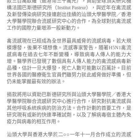
款三百萬歐羅（逾港幣三千萬元），資助全球頂尖研究機
構法國巴斯德研究所（Institut Pasteur），與近年在禽流感
及新發傳染病研究接連創出佳績的汕頭大學醫學院／香港
大學醫學院聯合流感研究中心的合作，為全球對抗禽流感
工作的國際力量增添一股新動力。
禽流感現在已經成為全世界最具威脅的流感病毒，若大規
模爆發，後果不堪想像。流感專家警告，隨著H5N1禽流
感病毒在過去七年不斷變種，導致病毒人傳人的能力大
增。醫學界已發現了數個具有人傳人能力的禽流感病毒新
品種，估計一旦大爆發，死亡人數可能數以百萬計。目前
世界各國的醫療衛生官員們雖努力就此威脅做好準備，但
仍未能掌握最有效的辦法。
捐款將用以資助巴斯德研究所與汕頭大學醫學院／香港大
學醫學院聯合流感研究中心進行合作，研究對抗禽流感與
其他呼吸系統疾病的防治方法。合作計劃的首要工作，是
研究現有或新的快速準確試劑，以及了解病毒宿主體內免
疫力與病毒的相互作用。
汕頭大學與香港大學於二○○一年十一月合作成立的流感