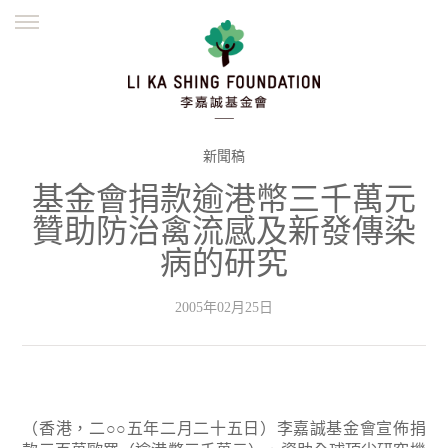
ENGLISH
繁體
简体
主頁
創辦緣起
理念願景
公益志業
新聞資訊
欺詐警示
新聞稿
基金會捐款逾港幣三千萬元
並肩同行
贊助防治禽流感及新發傳染
病的研究
2005年02月25日
（香港，二○○五年二月二十五日）李嘉誠基金會宣佈捐