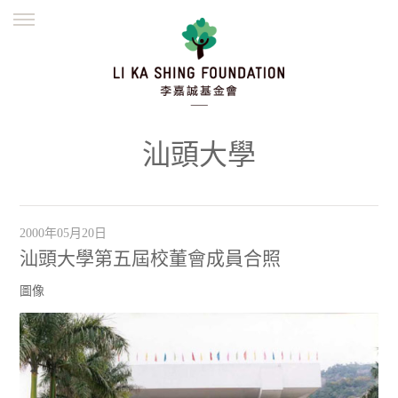
ENGLISH
繁體
简体
主頁
創辦緣起
理念願景
公益志業
新聞資訊
欺詐警示
汕頭大學
並肩同行
2000年05月20日
汕頭大學第五屆校董會成員合照
圖像