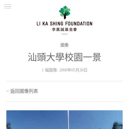
ENGLISH
繁體
简体
主頁
創辦緣起
理念願景
公益志業
新聞資訊
欺詐警示
圖像
汕頭大學校園一景
並肩同行
1 幅圖像. 2000年05月20日
<
返回圖像列表