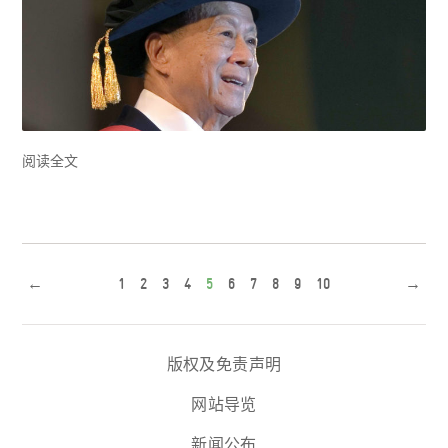
阅读全文
←
1
2
3
4
5
6
7
8
9
10
→
版权及免责声明
网站导览
新闻公布