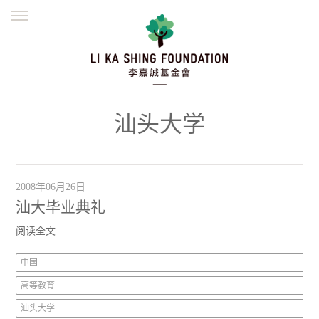
ENGLISH
繁體
简体
主页
创办缘起
理念愿景
公益志业
新闻资讯
欺诈警示
汕头大学
並肩同行
2008年06月26日
汕大毕业典礼
阅读全文
中国
高等教育
汕头大学