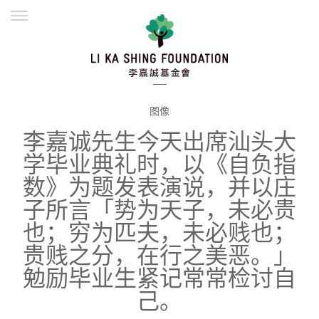
ENGLISH
繁體
简体
主页
创办缘起
理念愿景
公益志业
新闻资讯
欺诈警示
图像
李嘉诚先生今天出席汕头大
並肩同行
学毕业典礼时，以《自负指
数》为题发表演说，并以庄
子所言「势为天子，未必贵
也；穷为匹夫，未必贱也；
贵贱之分，在行之美恶。」
勉励毕业生紧记常常检讨自
己。