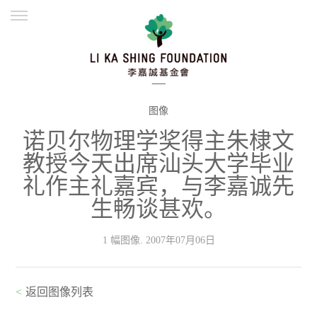
ENGLISH
繁體
简体
主页
创办缘起
理念愿景
公益志业
新闻资讯
欺诈警示
图像
诺贝尔物理学奖得主朱棣文
並肩同行
教授今天出席汕头大学毕业
礼作主礼嘉宾，与李嘉诚先
生畅谈甚欢。
1 幅图像. 2007年07月06日
<
返回图像列表