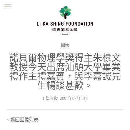
ENGLISH
繁體
简体
主頁
創辦緣起
理念願景
公益志業
新聞資訊
欺詐警示
圖像
諾貝爾物理學獎得主朱棣文
並肩同行
教授今天出席汕頭大學畢業
禮作主禮嘉賓，與李嘉誠先
生暢談甚歡。
1 幅圖像. 2007年07月 6日
<
返回圖像列表