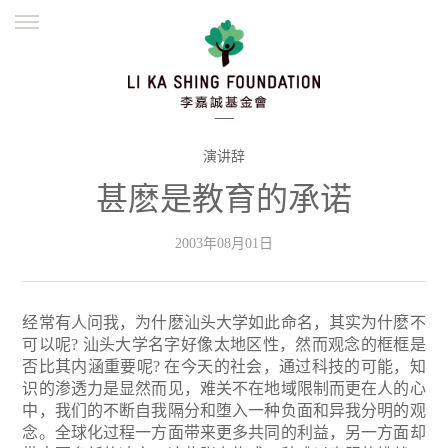
ENGLISH
繁體
简体
主页
创办缘起
理念愿景
公益志业
新闻资讯
欺诈警示
演讲辞
甚麽是教育的承诺
並肩同行
2003年08月01日
经常有人问我，为什麽汕头大学如此命名，其实为什麽不
可以呢? 汕头大学名字好像太地区性，然而观念的框框是
否比其内涵重要呢? 在今天的社会，通过科技的可能，知
识的渗透力是显然而见，难关不在地域限制而更在人的心
中，我们的不断自我隔分和堕入一种负面和异我分明的观
念。全球化过程一方面带来更多共同的利益，另一方面却