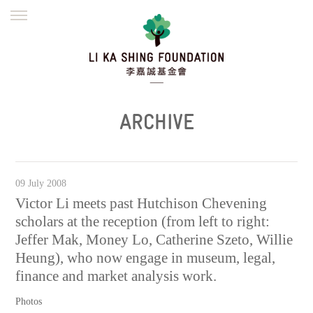
ENGLISH
繁體
简体
HOME
FOUNDER
MISSION
INITIATIVES
NEWS
DEFRAUDERS ALERT
ARCHIVE
WORK WITH US
09 July 2008
Victor Li meets past Hutchison Chevening
scholars at the reception (from left to right:
Jeffer Mak, Money Lo, Catherine Szeto, Willie
Heung), who now engage in museum, legal,
finance and market analysis work.
Photos