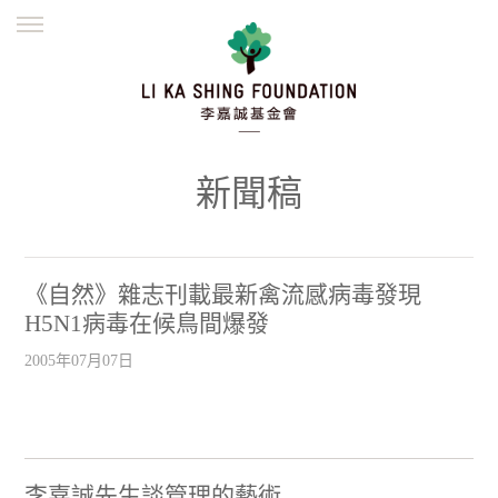
ENGLISH
繁體
简体
主頁
創辦緣起
理念願景
公益志業
新聞資訊
欺詐警示
新聞稿
並肩同行
《自然》雜志刊載最新禽流感病毒發現
H5N1病毒在候鳥間爆發
2005年07月07日
李嘉誠先生談管理的藝術