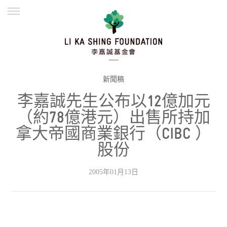
ENGLISH
繁體
简体
主頁
創辦緣起
理念願景
公益志業
新聞資訊
欺詐警示
新聞稿
李嘉誠先生公布以12億加元
並肩同行
（約78億港元）出售所持加
拿大帝國商業銀行（CIBC ）
股份
2005年01月13日