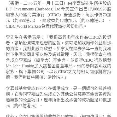
（香港，二○○五年一月十三日）由李嘉誠先生所控股的
L.F. Investments (Barbados) Ltd今天宣佈出售17,008,928股
加拿大帝國商業銀行（CIBC）普通股份，每股作價70加
元（約455港元），總收益約12億加元（約78億港元），
CIBC World Markets負責代理該批股份出售。
李先生在香港表示：「我很高興多年來作為CIBC的投資
者，該項投資帶來理想的回報，這可增加我撥作公益用途
的資產，我對此感到欣慰。加拿大在過去多年一直對我和
旗下集團公司非常友好及竭誠歡迎，因此，我很榮幸有機
會成立李嘉誠（加拿大）基金會，並邀得CIBC 行政總裁
Mr. John Hunkin加入該基金會董事局，他的參與說明我的
家族、旗下集團公司，以及CIBC之間的密切關係將會持
續，我們對這些關係非常珍惜。」
李嘉誠基金會於1980年在香港成立，是一個認可的慈善機
構，它聯同李嘉誠先生成立的其他公益慈善基金會曾資助
過無數的公益項目，歷年所捐出及承諾的款項超過10億加
元（約65億港元）。
此外，今次出售股份總收益約12億加元（約78億港元）所