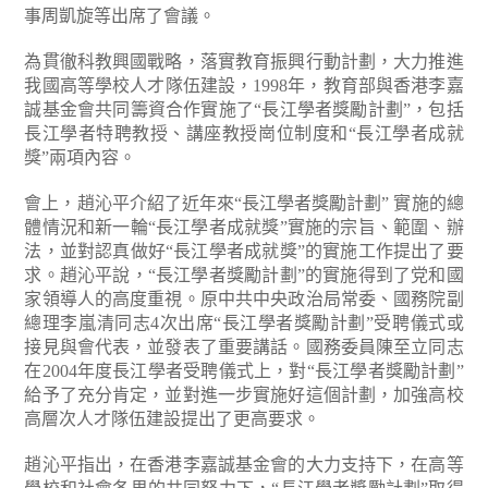
事周凱旋等出席了會議。
為貫徹科教興國戰略，落實教育振興行動計劃，大力推進
我國高等學校人才隊伍建設，1998年，教育部與香港李嘉
誠基金會共同籌資合作實施了“長江學者獎勵計劃”，包括
長江學者特聘教授、講座教授崗位制度和“長江學者成就
獎”兩項內容。
會上，趙沁平介紹了近年來“長江學者獎勵計劃” 實施的總
體情況和新一輪“長江學者成就獎”實施的宗旨、範圍、辦
法，並對認真做好“長江學者成就獎”的實施工作提出了要
求。趙沁平說，“長江學者獎勵計劃”的實施得到了党和國
家領導人的高度重視。原中共中央政治局常委、國務院副
總理李嵐清同志4次出席“長江學者獎勵計劃”受聘儀式或
接見與會代表，並發表了重要講話。國務委員陳至立同志
在2004年度長江學者受聘儀式上，對“長江學者獎勵計劃”
給予了充分肯定，並對進一步實施好這個計劃，加強高校
高層次人才隊伍建設提出了更高要求。
趙沁平指出，在香港李嘉誠基金會的大力支持下，在高等