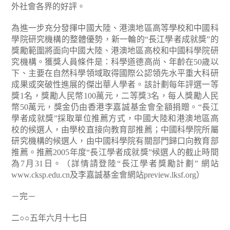
外社會各界的好評。
為進一步充分發揮中國大陸、港澳地區高等學校和中國科
學院研究機構的整體優勢，新一輪的“長江學者成就獎”的
獎勵範圍將面向中國大陸、港澳地區高校和中國科學院研
究機構。獲獎人員條件是：科學道德高尚、年齡在50歲以
下、主要在自然科學領域取得國際公認領先水平重大科研
成果或突破性進展的傑出華人學者。該計劃每年評選一等
獎1名，獎勵人民幣100萬元，二等獎3名，每人獎勵人民
幣50萬元，獎金仍由香港李嘉誠基金會全額捐贈。“長江
學者成就獎”採取單位推薦方式，中國大陸和港澳地區高
校的候選人，由學校直接向教育部推薦；中國科學院所屬
研究機構的候選人，由中國科學院有關部門歸口向教育部
推薦。推薦2005年度“長江學者成就獎”候選人的截止時間
為7月31日。（詳情請登陸“長江學者獎勵計劃” 網站
www.cksp.edu.cn及李嘉誠基金會網站preview.lksf.org）
－完－
二○○五年六月十七日