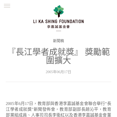
ENGLISH
繁體
简体
主頁
創辦緣起
理念願景
公益志業
新聞資訊
欺詐警示
新聞稿
『長江學者成就獎』 獎勵範
並肩同行
圍擴大
2005年06月17日
2005年6月17日，教育部與香港李嘉誠基金會聯合舉行“長
江學者成就獎”新聞發佈會，教育部副部長趙沁平，教育
部黨組成員、人事司司長李衛紅以及香港李嘉誠基金會董