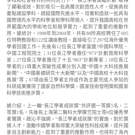
學校和社會各界的共同努力下，“長江學者獎勵計劃”取得
了顯著成效，對於吸引一批高層次創造性人才，促進高校
重點建設學科，趕超國際先進水平，培養和造就一批具有
國際領先水平的科學家和學科帶頭人，提升我國高校在世
界範圍內的學術地位和競爭實力，起到了重要的推動作
用。據統計，1998年到2004年，共有88所高校聘任了605
位特聘教授和122位講座教授，直接吸引了297位海外優秀
學者回國工作。先後有12位長江學者當選?中國科學院、
中國工程院院士；31位長江學者擔任“973”計劃首席科學
家；27位長江學者擔任了十五“863”計劃專家；18位長江
學者的21項重大突破性成果分別入選“中國十大科技進展
新聞”、“中國基礎研究十大新聞”以及“中國高校十大科技
進展”等；67項由長江學者主持或作為主要完成人參加的
科研成果獲得了國家自然科學獎、國家技術發明獎和國家
科學技術進步獎。
據介紹，上一輪“長江學者成就獎”共評選一等獎5名，二
等獎1名，先後有上海第二醫科大學陳竺院士等6位優秀學
者獲獎。趙沁平強調，“長江學者成就獎”的實施，對於獎
掖人才，激勵中國學者取得重大突破性科技成果，提升國
家自主創新能力，起到了重要的推動作用，也得到了海內