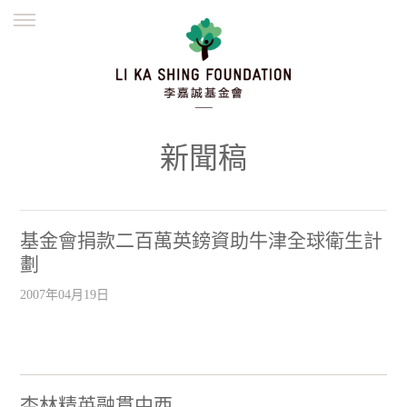
ENGLISH
繁體
简体
主頁
創辦緣起
理念願景
公益志業
新聞資訊
欺詐警示
新聞稿
並肩同行
基金會捐款二百萬英鎊資助牛津全球衛生計
劃
2007年04月19日
杏林精英融貫中西