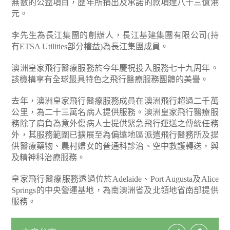
無數的公益項目，歷年所捐出及承諾的款項達八十三億港
元。
李先生為長江集團的創辦人，長江基建集團有限公司(持
有ETSA Utilities部分權益)為長江集團成員。
澳洲皇家飛行醫療服務於今年慶祝投入服務七十九周年。
該機構享有全球最具特色之飛行醫療服務團體的美譽。
去年，澳洲皇家飛行醫療服務成員在澳洲飛行超過二千萬
公里，為二十三萬名病人提供服務。澳洲皇家飛行醫療服
務除了肩負為意外傷病人士提供緊急飛行運送之傳統任務
外，其服務範圍已擴展至為偏遠地區派遣飛行醫務所及提
供醫療藥物、農村婦女的普通科診治、空中救護轉送，與
及精神科治療服務。
皇家飛行醫療服務透過位於Adelaide、Port Augusta及Alice
Springs的中央營運基地，為南澳洲省及北領地省南部提供
服務。