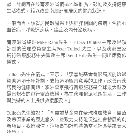
獻，計劃旨在於南澳洲省偏遠地區推廣、鼓勵及支持健康
生活模式，藉以改善南澳洲省居民的健康狀況。
一般而言，該省居民較易患上與肥胖相關的疾病，包括心
血管病、呼吸道疾病、癌症及內分泌疾病。
南澳洲省總理Mike Rann先生、ETSA Utilities主席及是項
計劃的管理委員會主席Peter Tulloch先生，以及澳洲皇家
飛行醫療服務中央營運主席David Hills先生一同出席發佈
儀式。
Tulloch先生在儀式上表示：「李嘉誠基金會很高興能透過
資助這項十年計劃，支持這項極具意義的工作，改善南澳
居民的健康問題。澳洲皇家飛行醫療服務是全球最大型及
最具規模的飛行醫療機構，為在澳洲偏遠地區生活、工作
與旅遊的人士提供救援服務。」
Tulloch先生續說：「李嘉誠基金會在全球推廣教育、醫療
及慈濟事業的歷史悠久，並致力支持能促進社會發展的創
新項目。我們深信，這項長期計劃將為當地社區帶來莫大
裨益。」