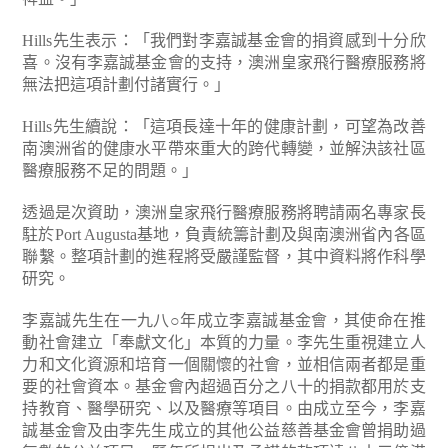
Hills先生表示：「我們對李嘉誠基金會的捐資感到十分欣
喜。沒有李嘉誠基金會的支持，澳洲皇家飛行醫療服務將
無法把這項計劃付諸實行。」
Hills先生續說：「這項長達十年的健康計劃，可望為改善
南澳洲省的健康水平帶來重大的跨代轉變，並解決該社區
醫療服務不足的問題。」
透過是次資助，澳洲皇家飛行醫療服務將聘請兩名專家長
駐於Port Augusta基地，負責統籌計劃及與南澳洲省內各區
聯繫。整項計劃的進程將受嚴謹監督，其中資料將作科學
研究。
李嘉誠先生在一九八○年成立李嘉誠基金會，其使命在推
動社會建立「奉獻文化」本質的力量。李先生重視建立人
力和文化資源和培育一個關懷的社會，並相信兩者都是重
要的社會資本。基金會內超過百分之八十的捐款都用於支
持教育、醫學研究、以及醫療等項目。由成立至今，李嘉
誠基金會及由李先生成立的其他公益慈善基金會曾捐助過