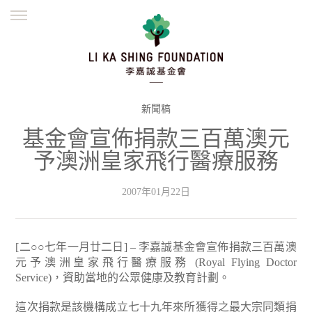
ENGLISH
繁體
简体
主頁
創辦緣起
理念願景
公益志業
新聞資訊
欺詐警示
新聞稿
基金會宣佈捐款三百萬澳元
並肩同行
予澳洲皇家飛行醫療服務
2007年01月22日
[二○○七年一月廿二日] – 李嘉誠基金會宣佈捐款三百萬澳
元予澳洲皇家飛行醫療服務 (Royal Flying Doctor
Service)，資助當地的公眾健康及教育計劃。
這次捐款是該機構成立七十九年來所獲得之最大宗同類捐