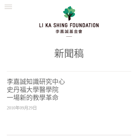
ENGLISH
繁體
简体
主頁
創辦緣起
理念願景
公益志業
新聞資訊
欺詐警示
新聞稿
並肩同行
李嘉誠知識研究中心
史丹福大學醫學院
一場新的教學革命
2010年09月29日