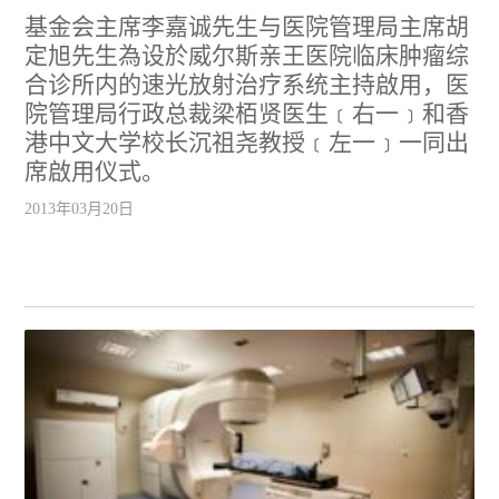
基金会主席李嘉诚先生与医院管理局主席胡
定旭先生為设於威尔斯亲王医院临床肿瘤综
合诊所内的速光放射治疗系统主持啟用，医
院管理局行政总裁梁栢贤医生﹝右一﹞和香
港中文大学校长沉祖尧教授﹝左一﹞一同出
席啟用仪式。
2013年03月20日