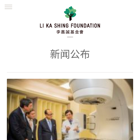
ENGLISH
繁體
简体
主页
创办缘起
理念愿景
公益志业
新闻资讯
欺诈警示
新闻公布
並肩同行