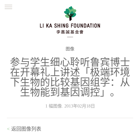
ENGLISH
繁體
简体
主页
创办缘起
理念愿景
公益志业
新闻资讯
欺诈警示
图像
参与学生细心聆听鲁宾博士
並肩同行
在开幕礼上讲述「极端环境
下生物的比较基因组学：从
生物能到基因调控」。
1 幅图像. 2013年02月18日
<
返回图像列表