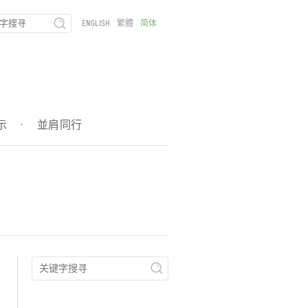
ENGLISH
繁體
简体
示
·
並肩同行