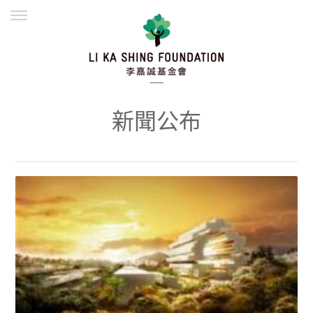
ENGLISH
繁體
简体
主頁
創辦緣起
理念願景
公益志業
新聞資訊
欺詐警示
新聞公布
並肩同行