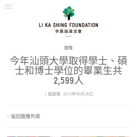
ENGLISH
繁體
简体
主頁
創辦緣起
理念願景
公益志業
新聞資訊
欺詐警示
圖像
今年汕頭大學取得學士、碩
並肩同行
士和博士學位的畢業生共
2,599人
1 幅圖像. 2013年06月28日
<
返回圖像列表