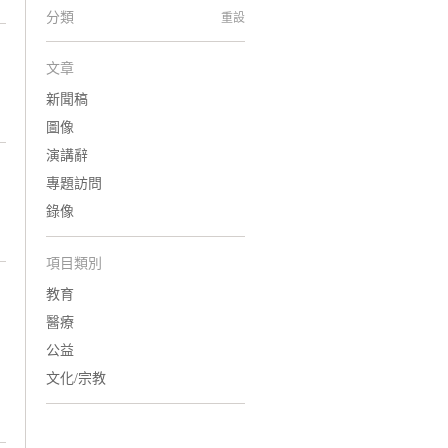
分類
重設
文章
新聞稿
圖像
演講辭
專題訪問
錄像
項目類別
教育
醫療
公益
文化/宗教