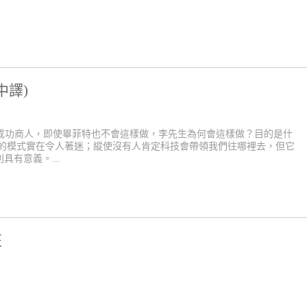
中譯)
的成功商人，即使畢菲特也不會這樣做，李先生為何會這樣做？目的是什
覆的模式實在令人著迷；縱使沒有人肯定科技會帶領我們往哪裡去，但它
有意義。...
班