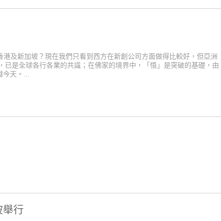
是香港及新加坡？現在我們只看到西方在新創公司方面做得比較好，但亞洲
遇，已是全球各行各業的共識；在佛家的境界中，「悟」是突破的基礎，由
天。...
坡舉行