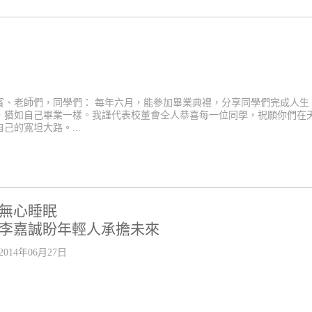
賓、老師們，同學們： 每年六月，能參加畢業典禮，分享同學們完成人生
，猶如自己畢業一樣。我謹代表校董會仝人恭喜每一位同學，祝願你們在
的寬坦大路。...
無心睡眠
李嘉誠盼年輕人承擔未來
2014年06月27日