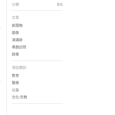
分類
重設
文章
新聞稿
圖像
演講辭
專題訪問
錄像
項目類別
教育
醫療
公益
文化/宗教