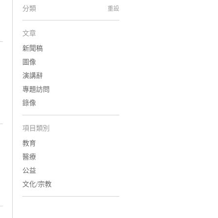
分類
重設
文章
新聞稿
圖像
演講辭
專題訪問
錄像
項目類別
教育
醫療
公益
文化/宗教