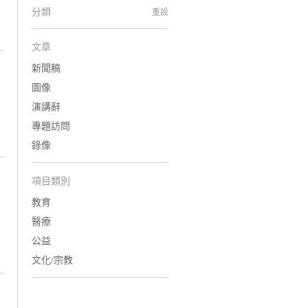
分類
重設
文章
新聞稿
圖像
演講辭
專題訪問
錄像
項目類別
教育
醫療
公益
文化/宗教