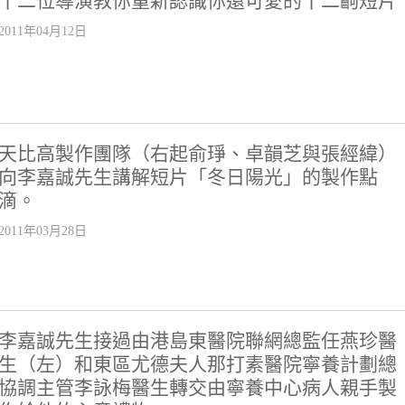
十二位導演教你重新認識你還可愛的十二齣短片
2011年04月12日
天比高製作團隊（右起俞琤、卓韻芝與張經緯）
向李嘉誠先生講解短片「冬日陽光」的製作點
滴。
2011年03月28日
李嘉誠先生接過由港島東醫院聯網總監任燕珍醫
生（左）和東區尤德夫人那打素醫院寧養計劃總
協調主管李詠梅醫生轉交由寧養中心病人親手製