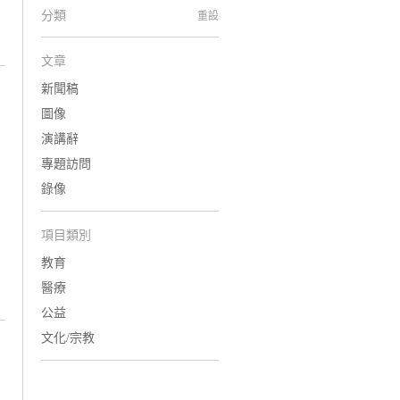
分類
重設
文章
新聞稿
圖像
演講辭
專題訪問
錄像
項目類別
教育
醫療
公益
文化/宗教