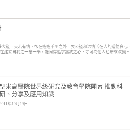
辭
莊大道，天若有情，卻在遙遙千里之外，要公道和溫情活在人的道德良心
 在建立自我之一念一舉，能同存追求無我之心，才可為他人也帶來改變。
聖米高醫院世界級研究及教育學院開幕 推動科
研、分享及應用知識
2011年10月19日