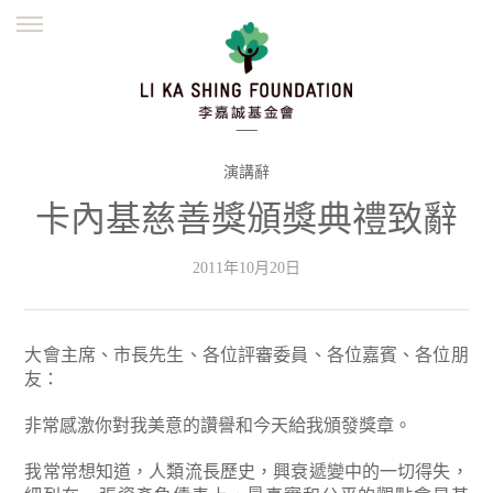
ENGLISH
繁體
简体
主頁
創辦緣起
理念願景
公益志業
新聞資訊
欺詐警示
演講辭
卡內基慈善獎頒獎典禮致辭
並肩同行
2011年10月20日
大會主席、市長先生、各位評審委員、各位嘉賓、各位朋
友：
非常感激你對我美意的讚譽和今天給我頒發獎章。
我常常想知道，人類流長歷史，興衰遞變中的一切得失，