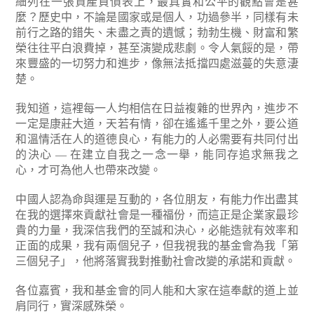
細列在一張資產負債表上，最真實和公平的觀點會是甚
麼？歷史中，不論是國家或是個人，功過參半，同樣有未
前行之路的錯失、未盡之責的遺憾；勃勃生機、財富和繁
榮往往平白浪費掉，甚至演變成悲劇。令人氣餒的是，帶
來豐盛的一切努力和進步，像無法抵擋四處滋蔓的失意淒
楚。
我知道，這裡每一人均相信在日益複雜的世界內，進步不
一定是康莊大道，天若有情，卻在遙遙千里之外，要公道
和溫情活在人的道德良心，有能力的人必需要有共同付出
的決心 — 在建立自我之一念一舉，能同存追求無我之
心，才可為他人也帶來改變。
中國人認為命與運是互動的，各位朋友，有能力作出盡其
在我的選擇來貢獻社會是一種福份，而這正是企業家最珍
貴的力量，我深信我們的至誠和決心，必能造就有效率和
正面的成果，我有兩個兒子，但我視我的基金會為我「第
三個兒子」，他將落實我對推動社會改變的承諾和貢獻。
各位嘉賓，我和基金會的同人能和大家在這奉獻的道上並
肩同行，實深感殊榮。