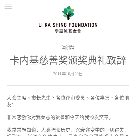
ENGLISH
繁體
简体
主页
创办缘起
理念愿景
公益志业
新闻资讯
欺诈警示
演讲辞
卡内基慈善奖颁奖典礼致辞
並肩同行
2011年10月20日
大会主席丶市长先生丶各位评审委员丶各位嘉宾丶各位朋
友：
非常感激你对我美意的赞誉和今天给我颁发奖章。
我常常想知道，人类流长历史，兴衰递变中的一切得失，