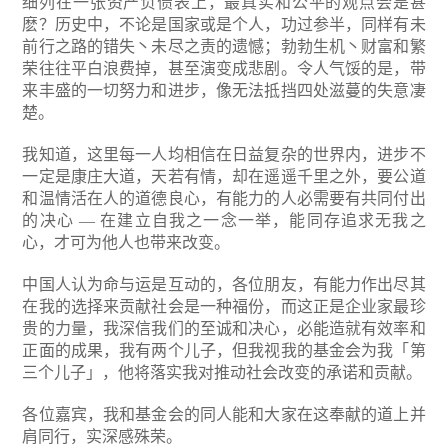
细列在一张资产负债表上，最真实和公平的观点会是甚
麽？历史中，不论是国家或是个人，功过参半，同样有未
前行之路的错失丶未尽之责的遗憾；勃勃生机丶财富和繁
荣往往平白浪费掉，甚至演变成悲剧。令人气馁的是，带
来丰盛的一切努力和进步，像无法抵挡四处滋蔓的失意凄
楚。
我知道，这里每一人均相信在日益复杂的世界内，进步不
一定是康庄大道，天若有情，却在遥遥千里之外，要公道
和温情活在人的道德良心，有能力的人必需要有共同付出
的决心 — 在建立自我之一念一举，能同存追求无我之
心，才可为他人也带来改变。
中国人认为命与运是互动的，各位朋友，有能力作出尽其
在我的选择来贡献社会是一种福份，而这正是企业家最珍
贵的力量，我深信我们的至诚和决心，必能造就有效率和
正面的成果，我有两个儿子，但我视我的基金会为我「第
三个儿子」，他将落实我对推动社会改变的承诺和贡献。
各位嘉宾，我和基金会的同人能和大家在这奉献的道上并
肩同行，实深感殊荣。