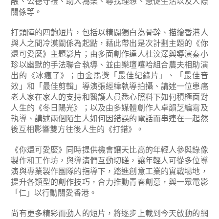
融、公德守禮、助人為樂、尋找理想、急促生活以及人際
關係等。
打頭陣的四齣短片，包括以精闢獨白為骨幹、描繪香港人
與人之間冷漠關係為起點，藉此帶出是次計劃主題的《你
還可愛麼》主題影片；由多面創作達人杜汶澤與導演秦小
珍以幽默的手法聯合執導、並由樂壇嘻哈組合農夫相助演
出的《冰瘋了》；由金馬獎「最佳紀錄片」、「最佳音
效」和「最佳剪輯」導演張經緯執導拍攝、講述一位患癌
老人家在家人的支持和醫護人員悉心照料下如何積極面對
人生的《冬日陽光》；以及由多媒體創作人卓韻芝編寫及
執導、講述兩個陌生人如何因錯誤的電話而串連在一起然
後互相影響雙方往後人生的《打錯》。
《你還可愛麼》同時提供機會讓天比高的年輕人參與錄像
製作和工作坊，與導演們互動切磋，讓年輕人可從多位導
演與專業製作團隊的指導下，踏進創意工業的實戰場地，
提升各類型的創作技巧，合力推動青春創意，與一眾電影
「仁」以行動關愛香港。
尚有更多精彩而動人的短片，將逐步上載到今天啟動的網