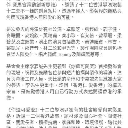
伴 賽馬會策動創新思維〉，邀請了十二位香港導演炮製
十二套不一樣的創意短片，透過年輕人、影藝界的觀點與
角度展現香港人無限愛心的可能。
是次參與的導演計有杜汶澤、卓韻芝、張經緯、郭子健、
麥曦茵、麥婉欣、黃精甫、秦小珍、崔允信、曾翠珊、梁
碧芝及盧鎮業，演出的演員包括農夫、泰迪羅賓、林雪、
鄒凱光、邵音音、林二汶和尹光等，製作團隊成員則包括
音樂人陳奐仁、唱片騎師 Tommy及陳輝陽等等。
基金會主席李嘉誠先生更親到《你還可愛麼》首播發佈會
的現場，祝賀及鼓勵各位參與短片拍攝與製作的導演、演
員與幕後工作人員。天比高的俞琤和李嘉誠先生感謝大家
的參與，李先生更重申，整個「香港仁 愛香港」的構思
宗旨，是鼓勵香港人用自己行動方式表述愛護香港的承
擔。
《你還可愛麼》十二位導演以獨有的社會觸覺與電影風
格，訴說十二個香港故事，題材涉及關心社會、關懷社
區、關愛長者、積極抗病、家庭和睦、環境保護、跨代共