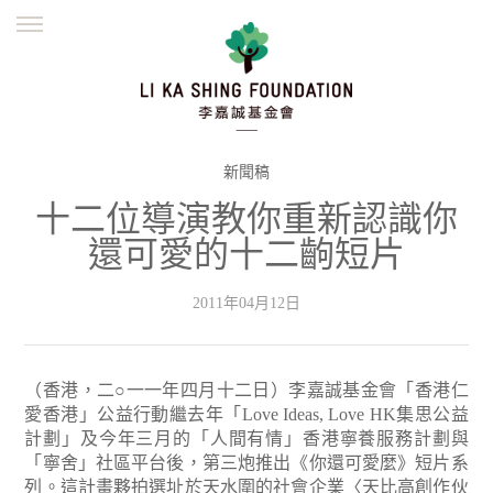
ENGLISH
繁體
简体
主頁
創辦緣起
理念願景
公益志業
新聞資訊
欺詐警示
新聞稿
十二位導演教你重新認識你
並肩同行
還可愛的十二齣短片
2011年04月12日
（香港，二○一一年四月十二日）李嘉誠基金會「香港仁
愛香港」公益行動繼去年「Love Ideas, Love HK集思公益
計劃」及今年三月的「人間有情」香港寧養服務計劃與
「寧舍」社區平台後，第三炮推出《你還可愛麼》短片系
列。這計畫夥拍選址於天水圍的社會企業〈天比高創作伙