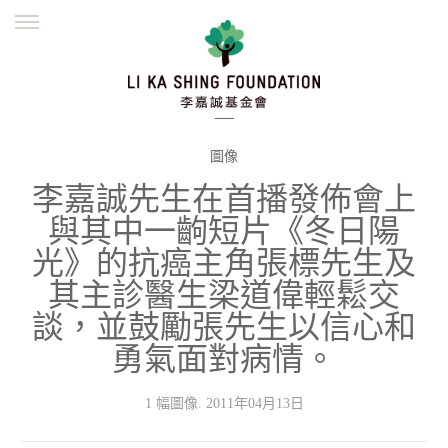
ENGLISH
繁體
简体
主頁
創辦緣起
理念願景
公益志業
新聞資訊
欺詐警示
圖像
李嘉誠先生在首播發佈會上
並肩同行
與其中一齣短片《冬日陽
光》的抗癌主角張標先生及
其主診醫生梁道偉輕鬆交
談，並鼓勵張先生以信心和
勇氣面對病情。
1 幅圖像. 2011年04月13日