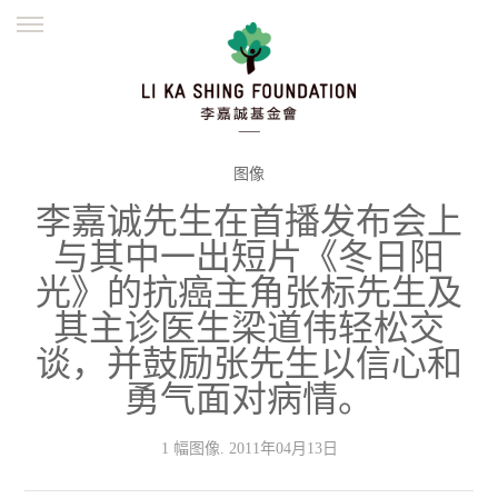
ENGLISH
繁體
简体
主页
创办缘起
理念愿景
公益志业
新闻资讯
欺诈警示
图像
李嘉诚先生在首播发布会上
並肩同行
与其中一出短片《冬日阳
光》的抗癌主角张标先生及
其主诊医生梁道伟轻松交
谈，并鼓励张先生以信心和
勇气面对病情。
1 幅图像. 2011年04月13日