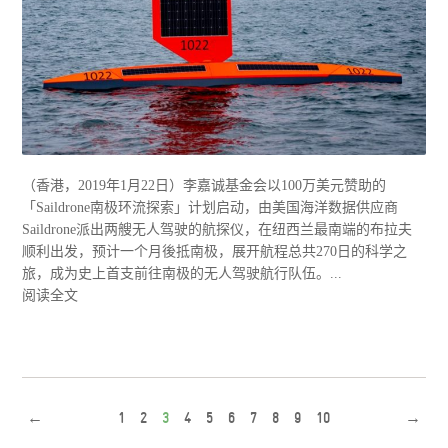
（香港，2019年1月22日）李嘉诚基金会以100万美元赞助的
「Saildrone南极环流探索」计划启动，由美国海洋数据供应商
Saildrone派出两艘无人驾驶的航探仪，在纽西兰最南端的布拉夫
顺利出发，预计一个月後抵南极，展开航程总共270日的科学之
旅，成为史上首支前往南极的无人驾驶航行队伍。...
阅读全文
←
1
2
3
4
5
6
7
8
9
10
→