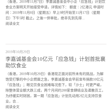
（香港，2019年11月7日）李嘉诚基金会中小企「应急钱」计划饮
食业方案明天开始接受申请，详情如下： 额度∶2亿港元 申请时
间∶2019年11月8日（星期五）早上9时开始至11月17日（星期
日）下午5时 截止。之後一併审批，绝非先到先得...
阅读全文
2019年10月29日
李嘉诚基金会10亿元「应急钱」计划首批襄
助饮食业
（香港，2019年10月29日）香港现正面对前所未有的挑战，为解
饱受打撃的中小企燃眉之急，李嘉诚基金会早前宣布捐款10亿元
「应急钱」；眼见饮食业困难每况愈下，较「沙士」时更严峻，
除整体营业额大跌三成，两个月间约200家食肆结业及遣散员工，
为纾缓实时财困，第一期「应急钱」计划先动用2亿元支持饮食
业，合...
阅读全文