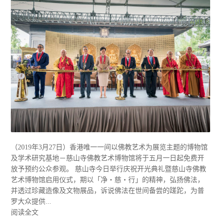
（2019年3月27日）香港唯一一间以佛教艺术为展览主题的博物馆
及学术研究基地－慈山寺佛教艺术博物馆将于五月一日起免费开
放予预约公众参观。 慈山寺今日举行庆祝开光典礼暨慈山寺佛教
艺术博物馆启用仪式，期以「净‧慈‧行」的精神，弘扬佛法，
并透过珍藏造像及文物展品，诉说佛法在世间备尝的蹉跎，为普
罗大众提供...
阅读全文