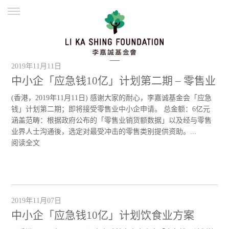
ENGLISH
繁體
简体
主页
创办缘起
理念愿景
公益志业
2019年11月11日
新闻资讯
欺诈警示
中小企「应急钱10亿」计划第二期 – 零售业
(香港，2019年11月11日) 感谢大家的耐心，李嘉诚基金会「应急
並肩同行
钱」计划第二期；即将接受零售业中小企申请。 总金额：6亿元
涵盖范畴：根据政府公布的「零售业销货额数据」以及经与零售
业界人士沟通後，选定对最受冲击的零售类别提供资助。...
阅读全文
2019年11月07日
中小企「应急钱10亿」计划饮食业方案