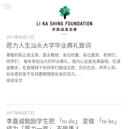
ENGLISH
繁體
简体
主页
创办缘起
理念愿景
公益志业
2017年06月27日
新闻资讯
欺诈警示
愿力人生汕头大学毕业典礼致词
尊敬的陈云贤主席、莫言教授、各位校董、各位嘉宾、老师们、
並肩同行
同学们： 每年参加汕大的毕业典礼，我内心总是充满喜悦。在湖
堤散步，在真理钟下听同学们朗读志愿，历历在目，声声入耳，
处处感到急不及待要朝理想出发的活力。...
阅读全文
2017年06月27日
李嘉诚勉励学生把 「to do」 变做 「to be」
成为「愿力一族」 不做愚人