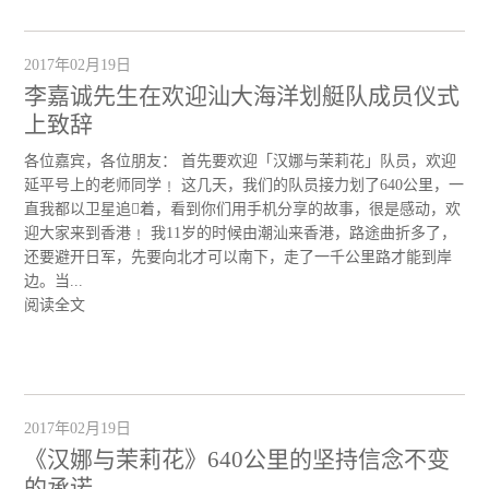
2017年02月19日
李嘉诚先生在欢迎汕大海洋划艇队成员仪式
上致辞
各位嘉宾，各位朋友： 首先要欢迎「汉娜与茉莉花」队员，欢迎
延平号上的老师同学﹗ 这几天，我们的队员接力划了640公里，一
直我都以卫星追着，看到你们用手机分享的故事，很是感动，欢
迎大家来到香港﹗ 我11岁的时候由潮汕来香港，路途曲折多了，
还要避开日军，先要向北才可以南下，走了一千公里路才能到岸
边。当...
阅读全文
2017年02月19日
《汉娜与茉莉花》640公里的坚持信念不变
的承诺