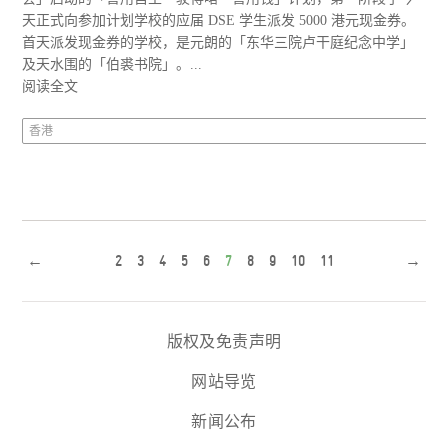
天正式向参加计划学校的应届 DSE 学生派发 5000 港元现金券。
首天派发现金券的学校，是元朗的「东华三院卢干庭纪念中学」
及天水围的「伯裘书院」。...
阅读全文
香港
←
2
3
4
5
6
7
8
9
10
11
→
版权及免责声明
网站导览
新闻公布