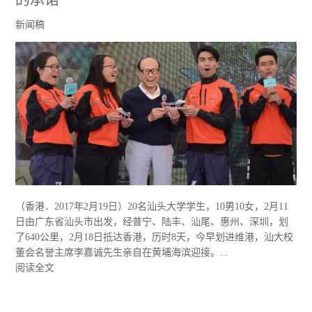
新闻稿
（香港．2017年2月19日）20名汕头大学学生，10男10女，2月11
日由广东省汕头市出发，经普宁、陆丰、汕尾、惠州、深圳，划
了640公里，2月18日抵达香港，历时8天，今早划进维港，汕大校
董会名誉主席李嘉诚先生亲自在黄埔海滨迎接。...
阅读全文