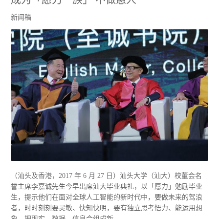
新闻稿
（汕头及香港，2017 年 6 月 27 日）汕头大学（汕大）校董会名
誉主席李嘉诚先生今早出席汕大毕业典礼，以「愿力」勉励毕业
生，提示他们在面对全球人工智能的新时代中，要做未来的驾浪
者，时时刻刻要灵敏、快知快明，要有独立思考悟力、能运用想
象，把现实、数据、信息合组成新。...