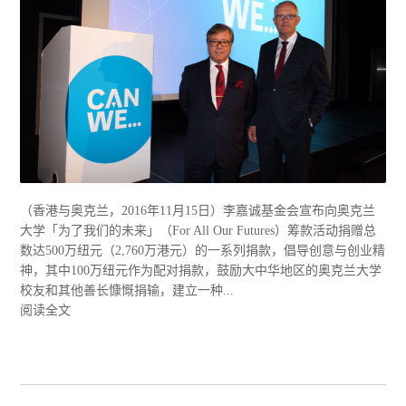
（香港与奥克兰，2016年11月15日）李嘉诚基金会宣布向奥克兰
大学「为了我们的未来」（For All Our Futures）筹款活动捐赠总
数达500万纽元（2,760万港元）的一系列捐款，倡导创意与创业精
神，其中100万纽元作为配对捐款，鼓励大中华地区的奥克兰大学
校友和其他善长慷慨捐输，建立一种...
阅读全文