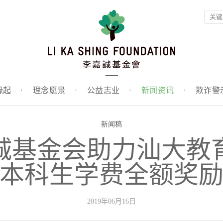
缘起
·
理念愿景
·
公益志业
·
新闻资讯
·
欺诈警
新闻稿
诚基金会助力汕大教
本科生学费全额奖
2019年06月16日