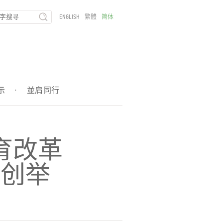
ENGLISH
繁體
简体
示
·
並肩同行
育改革
励创举