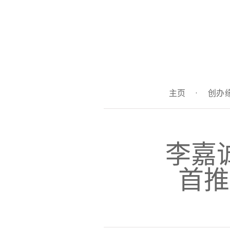
主页
·
创办
李嘉
首推