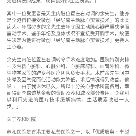
先进科技的成果，获得良好的生活质素。」
其中一位受惠者是天生内脏位置左右对调的余先生，他亦
是全港首位接受微创「经导管主动脉心瓣置换术」的此类
病人。年届87岁的余先生去年底因主动脉心瓣严重狭窄而
需动手术。鉴于年纪及身体状况不宜接受开胸手术，故医
生决定为他进行微创「经导管主动脉心瓣置换术」更换人
工心瓣。
余先生内脏位置左右调转令手术难度增加。医院特别安排
一支包括心脏科、心脏外科、心脏麻醉科、血管外科、微
生物学家等的跨专科医疗团队负责手术。术前余先生间中
头晕及因气促而使活动能力降低，术后情况得到改善。他
说﹕「由于我退休已久，所以十分关心手术所需费用，幸
而得到李嘉诚基金会的资助及养和减收部分费用，令我可
以利用先进的医疗技术缓解病情，生活质素改进一大
步。」
关于养和医院
养和医院是香港主要私营医院之一，以「优质服务‧卓越