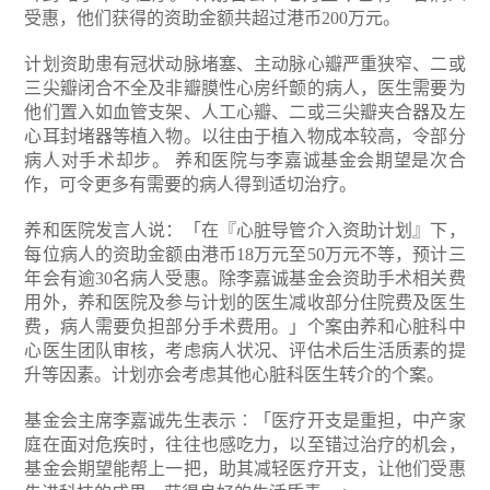
受惠，他们获得的资助金额共超过港币200万元。
计划资助患有冠状动脉堵塞、主动脉心瓣严重狭窄、二或
三尖瓣闭合不全及非瓣膜性心房纤颤的病人，医生需要为
他们置入如血管支架、人工心瓣、二或三尖瓣夹合器及左
心耳封堵器等植入物。以往由于植入物成本较高，令部分
病人对手术却步。
养和医院与李嘉诚基金会期望是次合
作，可令更多有需要的病人得到适切治疗。
养和医院发言人说：「在『心脏导管介入资助计划』下，
每位病人的资助金额由港币18万元至50万元不等，预计三
年会有逾30名病人受惠。除李嘉诚基金会资助手术相关费
用外，养和医院及参与计划的医生减收部分住院费及医生
费，病人需要负担部分手术费用。」个案由养和心脏科中
心医生团队审核，考虑病人状况、评估术后生活质素的提
升等因素。计划亦会考虑其他心脏科医生转介的个案。
基金会主席李嘉诚先生表示︰「医疗开支是重担，中产家
庭在面对危疾时，往往也感吃力，以至错过治疗的机会，
基金会期望能帮上一把，助其减轻医疗开支，让他们受惠