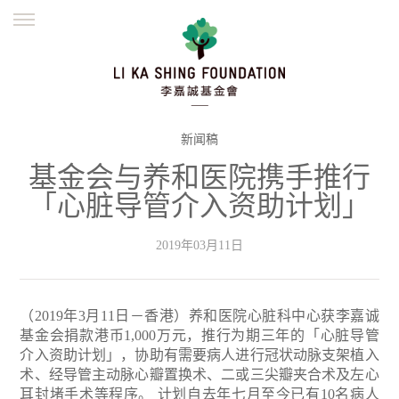
ENGLISH
繁體
简体
主页
创办缘起
理念愿景
公益志业
新闻资讯
欺诈警示
新闻稿
基金会与养和医院携手推行
並肩同行
「心脏导管介入资助计划」
2019年03月11日
（2019年3月11日－香港）养和医院心脏科中心获李嘉诚
基金会捐款港币1,000万元，推行为期三年的「心脏导管
介入资助计划」，协助有需要病人进行冠状动脉支架植入
术、经导管主动脉心瓣置换术、二或三尖瓣夹合术及左心
耳封堵手术等程序。
计划自去年七月至今已有10名病人