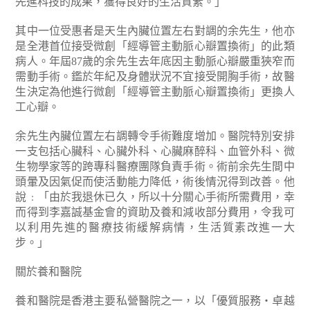
先進科技的成果，獲得良好的生活質素。」
其中一位受惠者是天生內臟位置左右對調的余先生，他亦
是全港首位接受微創「經導管主動脈心瓣置換術」的此類
病人。年屆87歲的余先生去年底因主動脈心瓣嚴重狹窄而
需動手術。鑑於年紀及身體狀況不宜接受開胸手術，故醫
生決定為他進行微創「經導管主動脈心瓣置換術」更換人
工心瓣。
余先生內臟位置左右調轉令手術難度增加。醫院特別安排
一支包括心臟科、心臟外科、心臟麻醉科、血管外科、微
生物學家等的跨專科醫療團隊負責手術。術前余先生間中
頭暈及因氣促而使活動能力降低，術後情況得到改善。他
說﹕「由於我退休已久，所以十分關心手術所需費用，幸
而得到李嘉誠基金會的資助及養和減收部分費用，令我可
以利用先進的醫療技術緩解病情，生活質素改進一大
步。」
關於養和醫院
養和醫院是香港主要私營醫院之一，以「優質服務‧卓越