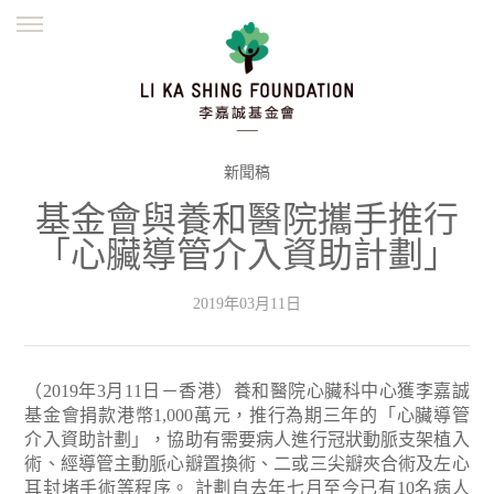
ENGLISH
繁體
简体
主頁
創辦緣起
理念願景
公益志業
新聞資訊
欺詐警示
新聞稿
基金會與養和醫院攜手推行
並肩同行
「心臟導管介入資助計劃」
2019年03月11日
（2019年3月11日－香港）養和醫院心臟科中心獲李嘉誠
基金會捐款港幣1,000萬元，推行為期三年的「心臟導管
介入資助計劃」，協助有需要病人進行冠狀動脈支架植入
術、經導管主動脈心瓣置換術、二或三尖瓣夾合術及左心
耳封堵手術等程序。
計劃自去年七月至今已有10名病人