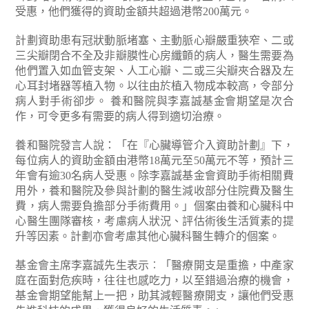
受惠，他們獲得的資助金額共超過港幣200萬元。
計劃資助患有冠狀動脈堵塞、主動脈心瓣嚴重狹窄、二或
三尖瓣閉合不全及非瓣膜性心房纖顫的病人，醫生需要為
他們置入如血管支架、人工心瓣、二或三尖瓣夾合器及左
心耳封堵器等植入物。以往由於植入物成本較高，令部分
病人對手術卻步。
養和醫院與李嘉誠基金會期望是次合
作，可令更多有需要的病人得到適切治療。
養和醫院發言人說：「在『心臟導管介入資助計劃』下，
每位病人的資助金額由港幣18萬元至50萬元不等，預計三
年會有逾30名病人受惠。除李嘉誠基金會資助手術相關費
用外，養和醫院及參與計劃的醫生減收部分住院費及醫生
費，病人需要負擔部分手術費用。」個案由養和心臟科中
心醫生團隊審核，考慮病人狀況、評估術後生活質素的提
升等因素。計劃亦會考慮其他心臟科醫生轉介的個案。
基金會主席李嘉誠先生表示︰「醫療開支是重擔，中產家
庭在面對危疾時，往往也感吃力，以至錯過治療的機會，
基金會期望能幫上一把，助其減輕醫療開支，讓他們受惠