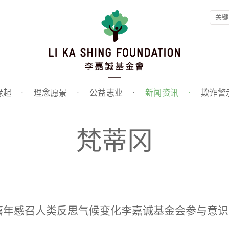
缘起
·
理念愿景
·
公益志业
·
新闻资讯
·
欺诈警
梵蒂冈
禧年感召人类反思气候变化李嘉诚基金会参与意识