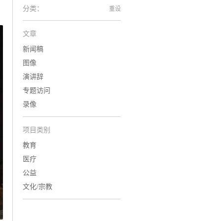
分类：
重设
文章
新闻稿
图像
演讲辞
专题访问
录像
项目类别
教育
医疗
公益
文化/宗教