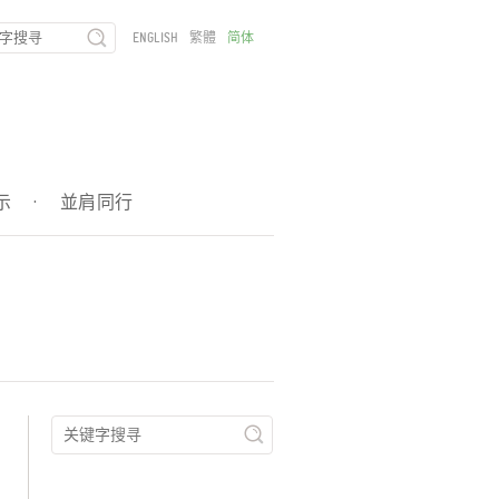
ENGLISH
繁體
简体
示
·
並肩同行