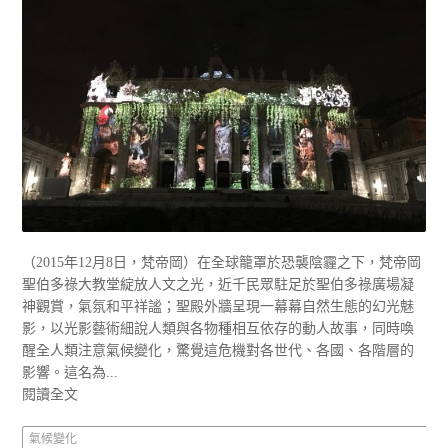
（2015年12月8日，梵帝岡）在全球籠罩於恐襲陰霾之下，梵帝岡
聖伯多祿大教堂綻放人文之光，近千民眾駐足於聖伯多祿廣場凝
神觀賞，氣氛和平祥謐；聖殿外牆呈現一幕幕自然生態的幻光魅
影，以光影藝術細說人類與各物種相互依存的動人故事，同時喚
醒全人類注意氣候變化，驚覺這危機對各世代、各國、各階層的
影響。這名為...
閱讀全文
氣候變化