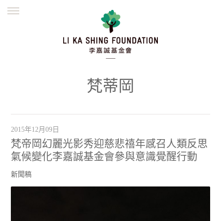
ENGLISH
繁體
简体
主頁
創辦緣起
理念願景
公益志業
新聞資訊
欺詐警示
梵蒂岡
並肩同行
2015年12月09日
梵帝岡幻麗光影秀迎慈悲禧年感召人類反思
氣候變化李嘉誠基金會參與意識覺醒行動
新聞稿