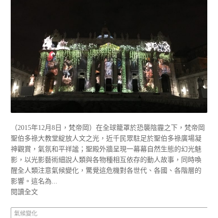
（2015年12月8日，梵帝岡）在全球籠罩於恐襲陰霾之下，梵帝岡
聖伯多祿大教堂綻放人文之光，近千民眾駐足於聖伯多祿廣場凝
神觀賞，氣氛和平祥謐；聖殿外牆呈現一幕幕自然生態的幻光魅
影，以光影藝術細說人類與各物種相互依存的動人故事，同時喚
醒全人類注意氣候變化，驚覺這危機對各世代、各國、各階層的
影響。這名為...
閱讀全文
氣候變化