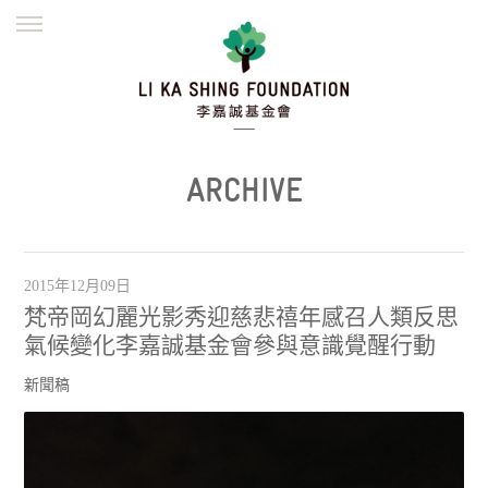
ENGLISH
繁體
简体
主頁
創辦緣起
理念願景
公益志業
新聞資訊
欺詐警示
ARCHIVE
並肩同行
2015年12月09日
梵帝岡幻麗光影秀迎慈悲禧年感召人類反思
氣候變化李嘉誠基金會參與意識覺醒行動
新聞稿