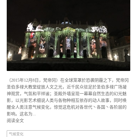
（2015年12月8日，梵帝冈）在全球笼罩於恐袭阴霾之下，梵帝冈
圣伯多禄大教堂绽放人文之光，近千民众驻足於圣伯多禄广场凝
神观赏，气氛和平祥谧；圣殿外墙呈现一幕幕自然生态的幻光魅
影，以光影艺术细说人类与各物种相互依存的动人故事，同时唤
醒全人类注意气候变化，惊觉这危机对各世代丶各国丶各阶层的
影响。这名为...
阅读全文
气候变化