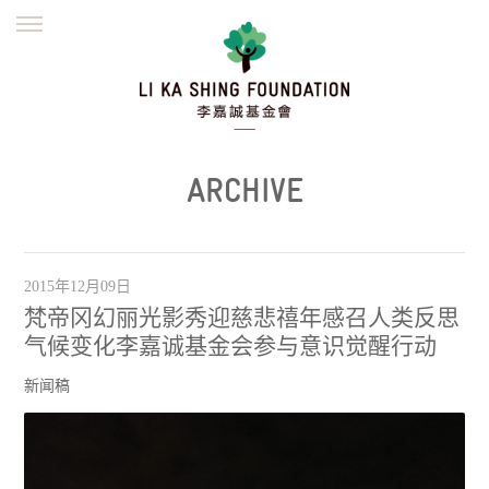
ENGLISH
繁體
简体
主页
创办缘起
理念愿景
公益志业
新闻资讯
欺诈警示
ARCHIVE
並肩同行
2015年12月09日
梵帝冈幻丽光影秀迎慈悲禧年感召人类反思
气候变化李嘉诚基金会参与意识觉醒行动
新闻稿