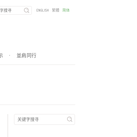
ENGLISH
繁體
简体
示
·
並肩同行