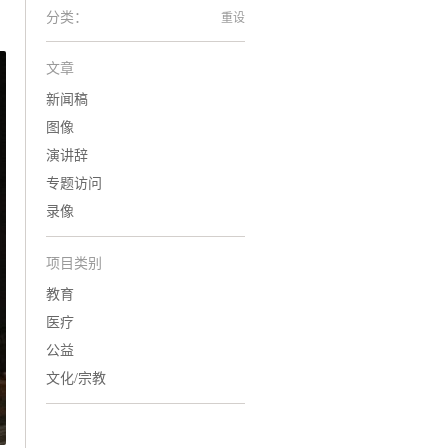
分类：
重设
文章
新闻稿
图像
演讲辞
专题访问
录像
项目类别
教育
医疗
公益
文化/宗教