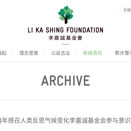
缘起
·
理念愿景
·
公益志业
·
新闻资讯
·
欺诈警
ARCHIVE
禧年感召人类反思气候变化李嘉诚基金会参与意识