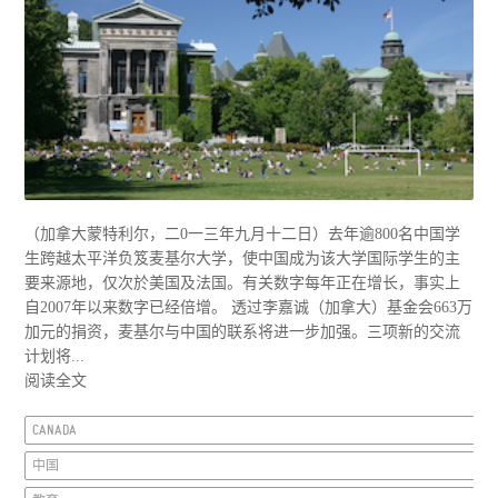
（加拿大蒙特利尔，二0一三年九月十二日）去年逾800名中国学
生跨越太平洋负笈麦基尔大学，使中国成为该大学国际学生的主
要来源地，仅次於美国及法国。有关数字每年正在增长，事实上
自2007年以来数字已经倍增。 透过李嘉诚（加拿大）基金会663万
加元的捐资，麦基尔与中国的联系将进一步加强。三项新的交流
计划将...
阅读全文
CANADA
中国