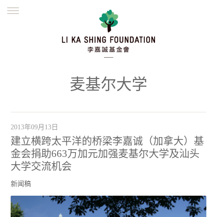
ENGLISH
繁體
简体
主页
创办缘起
理念愿景
公益志业
新闻资讯
欺诈警示
麦基尔大学
並肩同行
2013年09月13日
建立横跨太平洋的桥梁李嘉诚（加拿大）基
金会捐助663万加元加强麦基尔大学及汕头
大学交流机会
新闻稿