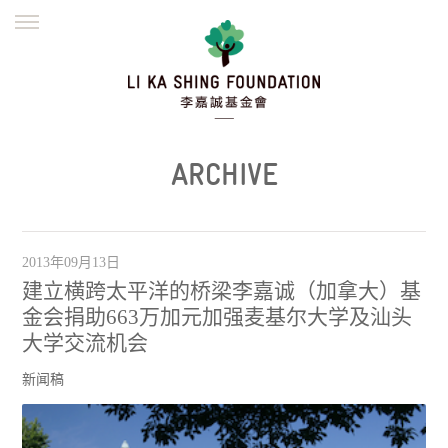
ENGLISH
繁體
简体
主页
创办缘起
理念愿景
公益志业
新闻资讯
欺诈警示
ARCHIVE
並肩同行
2013年09月13日
建立横跨太平洋的桥梁李嘉诚（加拿大）基
金会捐助663万加元加强麦基尔大学及汕头
大学交流机会
新闻稿