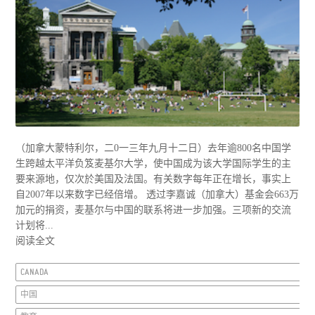
（加拿大蒙特利尔，二0一三年九月十二日）去年逾800名中国学
生跨越太平洋负笈麦基尔大学，使中国成为该大学国际学生的主
要来源地，仅次於美国及法国。有关数字每年正在增长，事实上
自2007年以来数字已经倍增。 透过李嘉诚（加拿大）基金会663万
加元的捐资，麦基尔与中国的联系将进一步加强。三项新的交流
计划将...
阅读全文
CANADA
中国