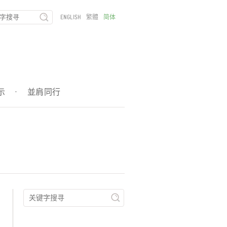
ENGLISH
繁體
简体
示
·
並肩同行