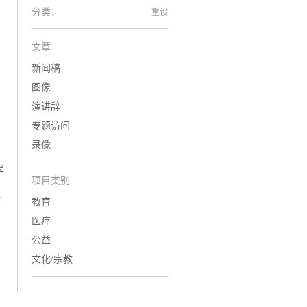
分类：
重设
文章
新闻稿
图像
演讲辞
专题访问
录像
学
项目类别
文
教育
医疗
公益
文化/宗教