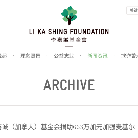
缘起
·
理念愿景
·
公益志业
·
新闻资讯
·
欺诈警
ARCHIVE
诚（加拿大）基金会捐助663万加元加强麦基尔