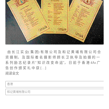
由 长 江 实 业( 集 团) 有 限 公 司 及 和 记 黄 埔 有 限 公 司 合
资 摄 制， 及 国 际 着 名 摄 影 师 顾 长 卫 执 导 及 拍 摄 的 一
系 列 励 志 纪 录 片“ 知 识 改 变 命 运”， 日 前 于 香 港 4As 广
告 创 作 颁 奖 礼 中 获 […]
阅读全文
香港
和记黄埔有限公司