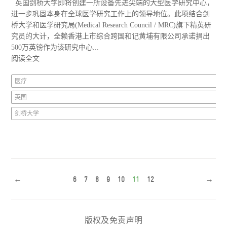
英国剑桥大学即将创建一所设备先进尖端的大型医学研究中心，
进一步巩固本身在全球医学研究工作上的领导地位。此项结合剑
桥大学和医学研究局(Medical Research Council / MRC)旗下精英研
究员的大计，全赖香港上市综合跨国和记黄埔有限公司承诺捐出
500万英镑作为该研究中心...
阅读全文
医疗
英国
剑桥大学
←
6
7
8
9
10
11
12
→
版权及免责声明