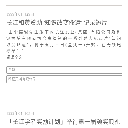
1999年04月29日
长江和黄赞助“知识改变命运”记录短片
由 李 嘉 诚 先 生 旗 下 的 长 江 实 业 ( 集 团 ) 有 限 公 司 及 和
记 黄 埔 有 限 公 司 合 资 摄 制 的 一 系 列 励 志 纪 录 片 ‘ 知 识
改 变 命 运 ’ ， 将 于 五 月 三 日 ( 星 期 一 ) 开 始 ， 在 无 线 电
视 星 […]
阅读全文
香港
和记黄埔有限公司
1999年04月03日
「长江学者奖励计划」举行第一届颁奖典礼