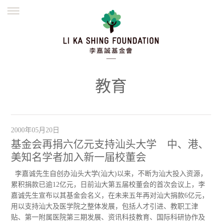
ENGLISH
繁體
简体
主页
创办缘起
理念愿景
公益志业
新闻资讯
欺诈警示
教育
並肩同行
2000年05月20日
基金会再捐六亿元支持汕头大学 中、港、
美知名学者加入新一届校董会
李嘉诚先生自创办汕头大学(汕大)以来，不断为汕大投入资源，
累积捐款已逾12亿元，日前汕大第五届校董会的首次会议上，李
嘉诚先生宣布以其基金会名义，在未来五年再对汕大捐款6亿元，
用以支持汕大及医学院之整体发展，包括人才引进、教职工津
贴、第一附属医院第三期发展、资讯科技教育、国际科研协作及