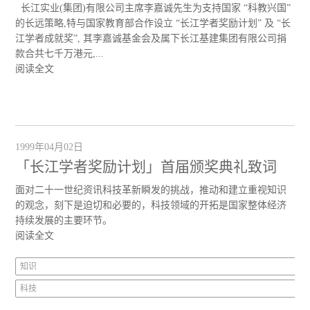
长江实业(集团)有限公司主席李嘉诚先生为支持国家 “科教兴国”
的长远策略,特与国家教育部合作设立 “长江学者奖励计划” 及 “长
江学者成就奖”, 其李嘉诚基金会及属下长江基建集团有限公司捐
款合共七千万港元,...
阅读全文
1999年04月02日
「长江学者奖励计划」首届颁奖典礼致词
面对二十一世纪资讯科技革新瞬发的挑战，推动和建立重视知识
的观念，刻下是迫切和必要的，科技领域的开拓是国家整体经济
持续发展的主要环节。
阅读全文
知识
科技