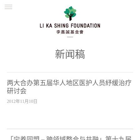
ENGLISH
繁體
简体
主页
创办缘起
理念愿景
公益志业
新闻资讯
欺诈警示
新闻稿
並肩同行
两大合办第五届华人地区医护人员紓缓治疗
研讨会
2012年11月10日
「宁养同盟 – 跨领域整合与共融」第十九届