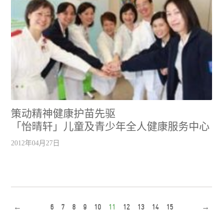
策动精神健康护苗先驱
「怡晴轩」儿童及青少年全人健康服务中心
2012年04月27日
←
6
7
8
9
10
11
12
13
14
15
→