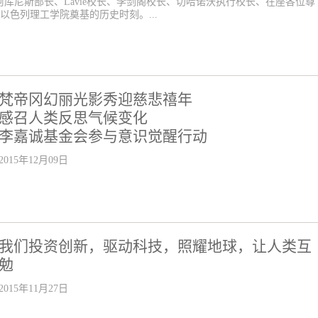
库尼斯部长、Lavie校长、李剑阁校长、切哈诺沃执行校长、在座各位尊
以色列理工学院奠基的历史时刻。...
梵帝冈幻丽光影秀迎慈悲禧年
感召人类反思气候变化
李嘉诚基金会参与意识觉醒行动
2015年12月09日
我们投资创新，驱动科技，照耀地球，让人类互
勉
2015年11月27日