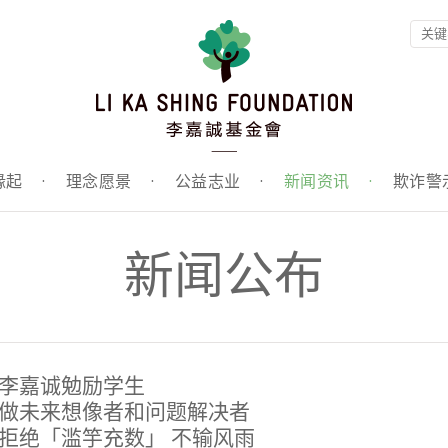
缘起
·
理念愿景
·
公益志业
·
新闻资讯
·
欺诈警
新闻公布
李嘉诚勉励学生
做未来想像者和问题解决者
拒绝「滥竽充数」 不输风雨