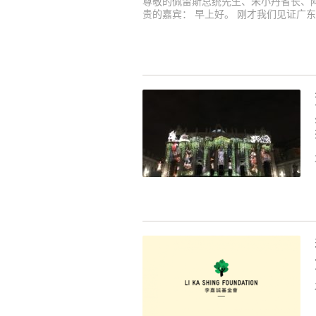
尊敬的佩雷斯总统先生、朱小丹省长、阿
贵的嘉宾： 早上好。 刚才我们见证广东