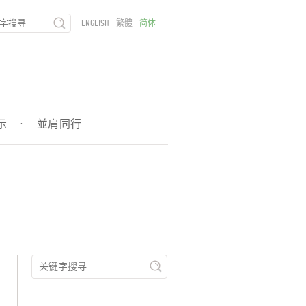
ENGLISH
繁體
简体
示
·
並肩同行