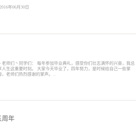
2016年06月30日
丶老师们丶同学们： 每年参加毕业典礼，感受你们壮志满怀的兴奋，我总
享人生这重要时刻。 大家今天毕业了，四年努力，是时候给自己一些掌
，老师们热烈感谢的掌声。...
五周年