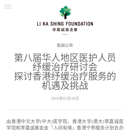
ENGLISH
繁體
简体
主页
创办缘起
理念愿景
公益志业
新闻资讯
欺诈警示
新闻公布
第八届华人地区医护人员
並肩同行
纾缓治疗研讨会
探讨香港纾缓治疗服务的
机遇及挑战
2016年01月18日
由香港中文大学(中大)医学院、香港大学(港大)李嘉诚医
学院和李嘉诚基金会「人间有情」香港宁养服务计划合办