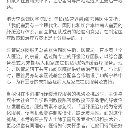
和家人在爱和关怀下，让患者有尊严地走过人生最后一段
路。」
港大李嘉诚医学院助理院长(私营界别)张志伟医生又指：
「我们需要有一个现代化、国际化和切合本地病人需要的
纾缓治疗体系，而医护团队成员的经验和意见，在制定医
疗政策和治疗方案上是十分重要的。」
医管局联网服务总监张伟麟医生指，医管局一直本着「全
人医治」的宗旨，透过跨专业的纾缓治疗团队，以综合服
务模式为末期病人和家属提供适切的纾缓治疗服务。现
时，医管局辖下共有16间医院提供纾缓治疗服务。与此同
时，医管局亦与李嘉诚基金会配套合作增设了10所宁养中
心，为有需要的末期癌症病人及家属提供服务及支持。
当探讨在本港推行纾缓治疗服务的机遇及挑战时，主讲嘉
宾中大社会工作学系副教授陈智豪教授表示香港的纾缓治
疗发展迅速，服务质素不容忽视。「当纾缓治疗成为常规
化服务，便有机会变得制度僵化，缺乏灵活性。面对这个
挑战，本港的医护界人士除了需具备专业知识和技术外，
更必须富有同理心，懂得如何关怀患者，让他们得到最好