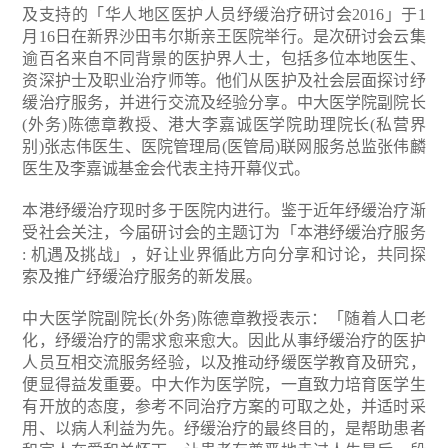
及支持的「华人地区医护人员纾缓治疗研讨会2016」于1
月16日在新界沙田韦尔斯亲王医院举行。是次研讨会云集
逾百名来自不同背景的医护界人士，包括多位本地医生、
资深护士及职业治疗师等。他们从医护及社会层面探讨纾
缓治疗服务，并进行交流及经验分享。中大医学院副院长
(外务)陈德章教授、港大李嘉诚医学院助理院长(私营界
别)张志伟医生、医院管理局(医管局)联网服务总监张伟麟
医生及李嘉诚基金会代表主持开幕仪式。
本港纾缓治疗现时多于医院内进行。鉴于近年纾缓治疗渐
受社会关注，今届研讨会的主题订为「本港纾缓治疗服务
: 机遇及挑战」，好让业界循此方向分享和讨论，共同探
索及推广纾缓治疗服务的新发展。
中大医学院副院长(外务)陈德章教授表示：「随着人口老
化，纾缓治疗的需求愈来愈大。因此从事纾缓治疗的医护
人员互相交流服务经验，以及推动纾缓医学教育及研究，
便显得益发重要。中大作为医学院，一直致力培育医学生
有开放的态度，参考不同治疗方案的可取之处，并适时采
用、以病人利益为先。纾缓治疗的最终目的，是帮助患者