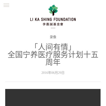
ENGLISH
繁體
简体
主页
创办缘起
理念愿景
公益志业
新闻资讯
欺诈警示
录像
「人间有情」
並肩同行
全国宁养医疗服务计划十五
周年
2016年06月29日