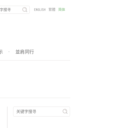
ENGLISH
繁體
简体
示
·
並肩同行